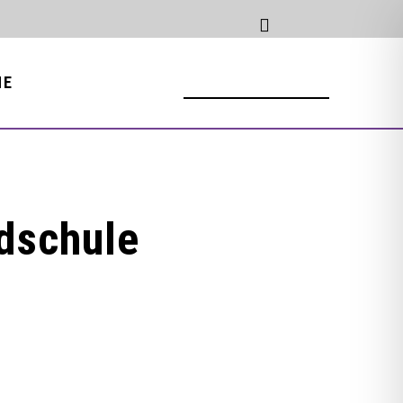
NE
ndschule