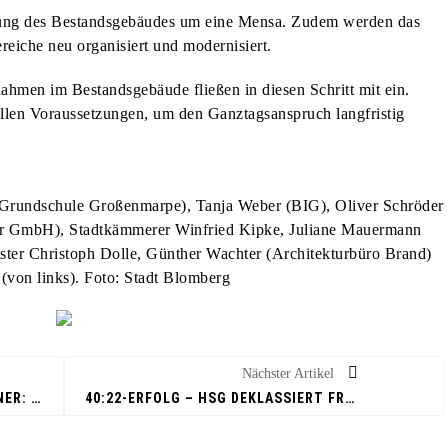
erung des Bestandsgebäudes um eine Mensa. Zudem werden das
eiche neu organisiert und modernisiert.
ahmen im Bestandsgebäude fließen in diesen Schritt mit ein.
ellen Voraussetzungen, um den Ganztagsanspruch langfristig
(Grundschule Großenmarpe), Tanja Weber (BIG), Oliver Schröder
r GmbH), Stadtkämmerer Winfried Kipke, Juliane Mauermann
ister Christoph Dolle, Günther Wachter (Architekturbüro Brand)
 (von links). Foto: Stadt Blomberg
Nächster Artikel
ÜBERFÜLLTE ALTKLEIDERCONTAINER: STADT APPELLIERT AN BÜRGER
40:22-ERFOLG – HSG DEKLASSIERT FRISCH AUF GÖPPINGEN