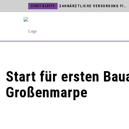
ZAHNÄRZTLICHE VERSORGUNG FINDET DIREKT VOR ORT STATT
STADT & LEUTE
BVB WARNEN VOR UNSERIÖSEN HAUSTÜR-VERTRETERN
STADT & LEUTE
SCHREIBWERKSTATT FÜR JUNGE NACHWUCHSAUTOREN
STADT & LEUTE
JÖRG MENGEDOHT FEIERT DIENSTJUBILÄUM BEI DEN BVB
STADT & LEUTE
KUNST & KULTUR
BLOMBERGER SONGFESTIVAL MIT NAMHAFTEN KÜNSTLERN
HSG BLOMBERG-LIPPE
TICKETVERKAUF FÜR BUNDESLIGA UND CHAMPIONS LEAGUE STARTET
STADT & LEUTE
Start für ersten Ba
NEUES MAGAZIN »BLOMBERG[ER]LEBEN« IST DA
STADT & LEUTE
Großenmarpe
MARTINITURM UND NIEDERNTOR SIND ZUR KUNSTMAUER GEÖFFNET
STADT & LEUTE
STROMNETZ IN DER BLOMBERGER INNENSTADT WIRD MODERNISIERT
HSG BLOMBERG-LIPPE
HSG VERPFLICHTET TSCHECHIN ELISKA DESORTOVA
STADT & LEUTE
ZWEITER BAUABSCHNITT AM SCHULHOF DER SEKUNDARSCHULE