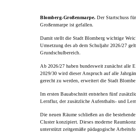
KUNST & KULTUR
BLOMBERGER KUNSTMAUER FINDET ZUM BEREITS 25. MAL STATT
Blomberg-Großenmarpe.
Der Startschuss fü
KUNST & KULTUR
Großenmarpe ist gefallen.
AM VORABEND DER KUNSTMAUER: WEIN UND MUSIK AM MARTINITURM
Damit stellt die Stadt Blomberg wichtige Weic
KUNST & KULTUR
Umsetzung des ab dem Schuljahr 2026/27 gel
HECKEN-FESTIVAL VERBINDET NATUR, LITERATUR UND BAROCKMUSIK
STADT & LEUTE
Grundschulbereich.
SPATENSTICH FÜR NEUBAU DER REMEI & BPB IM INDUSTRIEGEBIET
HSG BLOMBERG-LIPPE
Ab 2026/27 haben bundesweit zunächst alle Er
2029/30 wird dieser Anspruch auf alle Jahrgä
DREI HEIMSPIELE FÜR DIE HSG ZUM SAISONAUFTAKT
STADT & LEUTE
gerecht zu werden, erweitert die Stadt Blomb
DORF-FLOHMARKT LÄDT ZUM STÖBERN UND ENTDECKEN EIN
STADT & LEUTE
OLDTIMER-TREFFEN FINDET ZUM BEREITS ZWÖLFTEN MAL STATT
STADT & LEUTE
Im ersten Bauabschnitt entstehen fünf zusätzl
Lernflur, der zusätzliche Aufenthalts- und Lern
NEUE AUFKLEBER: DIE RICHTIGE ENTSORGUNG VON HUNDEKOT
STADT & LEUTE
EINGESCHRÄNKTES ANGEBOT AUF DEM WOCHENMARKT
STADT & LEUTE
Die neuen Räume schließen an die bestehenden
Cluster konzipiert. Dieses moderne Raumkonze
JETZT FÜR DIE SOMMER-FERIENSPIELE ANMELDEN
STADT & LEUTE
unterstützt zeitgemäße pädagogische Arbeitsf
LIONS CLUB BLOMBERG UNTERSTÜTZT KINDERSCHUTZBUND
STADT & LEUTE