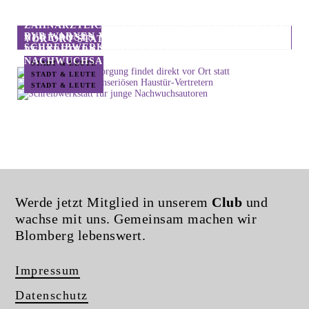
ZAHNÄRZTLICHE VERSORGUNG FINDET DIREKT
BVB WARNEN VOR UNSERIÖSEN HAUSTÜR-
NEUE POSTS
VOR ORT STATT
SCHREIBWERKSTATT FÜR JUNGE
VERTRETERN
NACHWUCHSAUTOREN
STADT & LEUTE
STADT & LEUTE
STADT & LEUTE
Werde jetzt Mitglied in unserem
Club
und
wachse mit uns. Gemeinsam machen wir
Blomberg lebenswert.
Impressum
Datenschutz