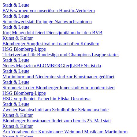
Stadt & Leute
BVB warnen vor unseriösen Haustür-Vertretern
Stadt & Leute
Schreibwerkstatt für junge Nachwuchsautoren
Stadt & Leute
Jörg Mengedoht feiert Dienstjubiläum bei den BVB
Kunst & Kultur
Blomberger Songfestival mit namhaften Künstlern
HSG Blomberg-Lippe
Ticketverkauf für Bundesliga und Champions League startet
Stadt & Leute
Neues Magazin »BLOMBERG[er]LEBEN« ist da
Stadt & Leute
Martiniturm und Niederntor sind zur Kunstmauer geöffnet
Stadt & Leute
Stromnetz in der Blomberger Innenstadt wird modernisiert
HSG Blomberg-Lippe
HSG verpflichtet Tschechin Eliska Desortova
Stadt & Leute
Zweiter Bauabschnitt am Schulhof der Sekundarschule
Kunst & Kultur
Blomberger Kunstmauer findet zum bereits 25. Mal statt
Kunst & Kultur
Am Vorabend der Kunstmauer: Wein und Musik am Martiniturm