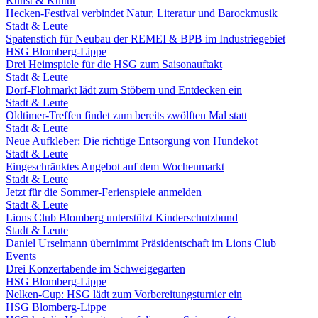
Kunst & Kultur
Hecken-Festival verbindet Natur, Literatur und Barockmusik
Stadt & Leute
Spatenstich für Neubau der REMEI & BPB im Industriegebiet
HSG Blomberg-Lippe
Drei Heimspiele für die HSG zum Saisonauftakt
Stadt & Leute
Dorf-Flohmarkt lädt zum Stöbern und Entdecken ein
Stadt & Leute
Oldtimer-Treffen findet zum bereits zwölften Mal statt
Stadt & Leute
Neue Aufkleber: Die richtige Entsorgung von Hundekot
Stadt & Leute
Eingeschränktes Angebot auf dem Wochenmarkt
Stadt & Leute
Jetzt für die Sommer-Ferienspiele anmelden
Stadt & Leute
Lions Club Blomberg unterstützt Kinderschutzbund
Stadt & Leute
Daniel Urselmann übernimmt Präsidentschaft im Lions Club
Events
Drei Konzertabende im Schweigegarten
HSG Blomberg-Lippe
Nelken-Cup: HSG lädt zum Vorbereitungsturnier ein
HSG Blomberg-Lippe