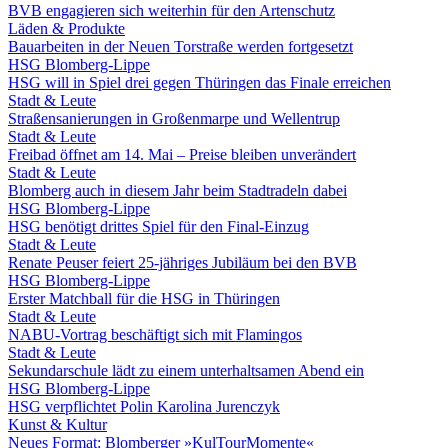
BVB engagieren sich weiterhin für den Artenschutz
Läden & Produkte
Bauarbeiten in der Neuen Torstraße werden fortgesetzt
HSG Blomberg-Lippe
HSG will in Spiel drei gegen Thüringen das Finale erreichen
Stadt & Leute
Straßensanierungen in Großenmarpe und Wellentrup
Stadt & Leute
Freibad öffnet am 14. Mai – Preise bleiben unverändert
Stadt & Leute
Blomberg auch in diesem Jahr beim Stadtradeln dabei
HSG Blomberg-Lippe
HSG benötigt drittes Spiel für den Final-Einzug
Stadt & Leute
Renate Peuser feiert 25-jähriges Jubiläum bei den BVB
HSG Blomberg-Lippe
Erster Matchball für die HSG in Thüringen
Stadt & Leute
NABU-Vortrag beschäftigt sich mit Flamingos
Stadt & Leute
Sekundarschule lädt zu einem unterhaltsamen Abend ein
HSG Blomberg-Lippe
HSG verpflichtet Polin Karolina Jurenczyk
Kunst & Kultur
Neues Format: Blomberger »KulTourMomente«