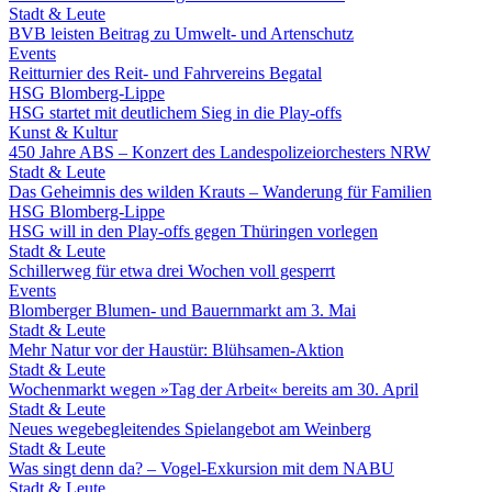
Stadt & Leute
BVB leisten Beitrag zu Umwelt- und Artenschutz
Events
Reitturnier des Reit- und Fahrvereins Begatal
HSG Blomberg-Lippe
HSG startet mit deutlichem Sieg in die Play-offs
Kunst & Kultur
450 Jahre ABS – Konzert des Landespolizeiorchesters NRW
Stadt & Leute
Das Geheimnis des wilden Krauts – Wanderung für Familien
HSG Blomberg-Lippe
HSG will in den Play-offs gegen Thüringen vorlegen
Stadt & Leute
Schillerweg für etwa drei Wochen voll gesperrt
Events
Blomberger Blumen- und Bauernmarkt am 3. Mai
Stadt & Leute
Mehr Natur vor der Haustür: Blühsamen-Aktion
Stadt & Leute
Wochenmarkt wegen »Tag der Arbeit« bereits am 30. April
Stadt & Leute
Neues wegebegleitendes Spielangebot am Weinberg
Stadt & Leute
Was singt denn da? – Vogel-Exkursion mit dem NABU
Stadt & Leute