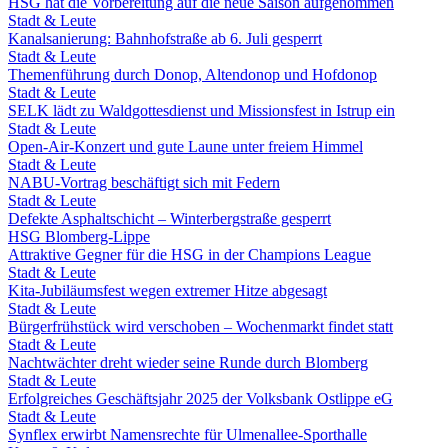
HSG hat die Vorbereitung auf die neue Saison aufgenommen
Stadt & Leute
Kanalsanierung: Bahnhofstraße ab 6. Juli gesperrt
Stadt & Leute
Themenführung durch Donop, Altendonop und Hofdonop
Stadt & Leute
SELK lädt zu Waldgottesdienst und Missionsfest in Istrup ein
Stadt & Leute
Open-Air-Konzert und gute Laune unter freiem Himmel
Stadt & Leute
NABU-Vortrag beschäftigt sich mit Federn
Stadt & Leute
Defekte Asphaltschicht – Winterbergstraße gesperrt
HSG Blomberg-Lippe
Attraktive Gegner für die HSG in der Champions League
Stadt & Leute
Kita-Jubiläumsfest wegen extremer Hitze abgesagt
Stadt & Leute
Bürgerfrühstück wird verschoben – Wochenmarkt findet statt
Stadt & Leute
Nachtwächter dreht wieder seine Runde durch Blomberg
Stadt & Leute
Erfolgreiches Geschäftsjahr 2025 der Volksbank Ostlippe eG
Stadt & Leute
Synflex erwirbt Namensrechte für Ulmenallee-Sporthalle