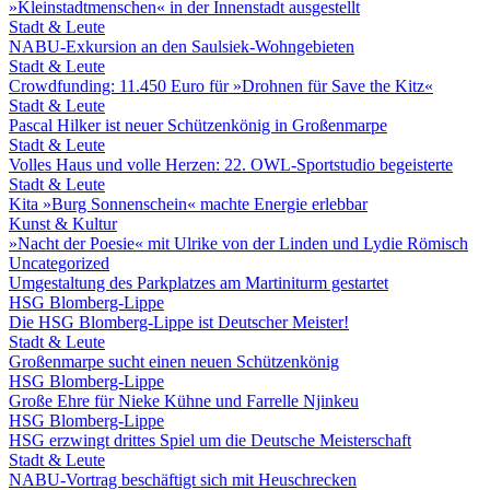
»Kleinstadtmenschen« in der Innenstadt ausgestellt
Stadt & Leute
NABU-Exkursion an den Saulsiek-Wohngebieten
Stadt & Leute
Crowdfunding: 11.450 Euro für »Drohnen für Save the Kitz«
Stadt & Leute
Pascal Hilker ist neuer Schützenkönig in Großenmarpe
Stadt & Leute
Volles Haus und volle Herzen: 22. OWL-Sportstudio begeisterte
Stadt & Leute
Kita »Burg Sonnenschein« machte Energie erlebbar
Kunst & Kultur
»Nacht der Poesie« mit Ulrike von der Linden und Lydie Römisch
Uncategorized
Umgestaltung des Parkplatzes am Martiniturm gestartet
HSG Blomberg-Lippe
Die HSG Blomberg-Lippe ist Deutscher Meister!
Stadt & Leute
Großenmarpe sucht einen neuen Schützenkönig
HSG Blomberg-Lippe
Große Ehre für Nieke Kühne und Farrelle Njinkeu
HSG Blomberg-Lippe
HSG erzwingt drittes Spiel um die Deutsche Meisterschaft
Stadt & Leute
NABU-Vortrag beschäftigt sich mit Heuschrecken