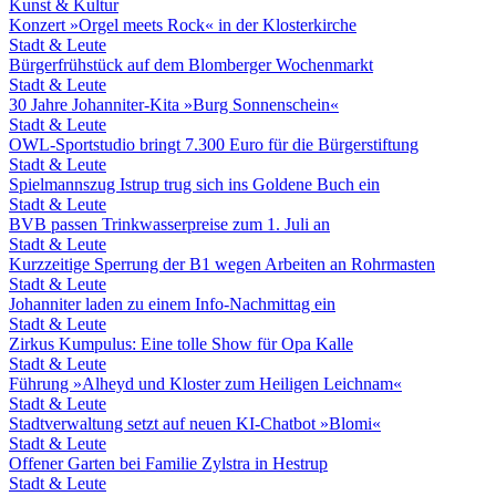
Kunst & Kultur
Konzert »Orgel meets Rock« in der Klosterkirche
Stadt & Leute
Bürgerfrühstück auf dem Blomberger Wochenmarkt
Stadt & Leute
30 Jahre Johanniter-Kita »Burg Sonnenschein«
Stadt & Leute
OWL-Sportstudio bringt 7.300 Euro für die Bürgerstiftung
Stadt & Leute
Spielmannszug Istrup trug sich ins Goldene Buch ein
Stadt & Leute
BVB passen Trinkwasserpreise zum 1. Juli an
Stadt & Leute
Kurzzeitige Sperrung der B1 wegen Arbeiten an Rohrmasten
Stadt & Leute
Johanniter laden zu einem Info-Nachmittag ein
Stadt & Leute
Zirkus Kumpulus: Eine tolle Show für Opa Kalle
Stadt & Leute
Führung »Alheyd und Kloster zum Heiligen Leichnam«
Stadt & Leute
Stadtverwaltung setzt auf neuen KI-Chatbot »Blomi«
Stadt & Leute
Offener Garten bei Familie Zylstra in Hestrup
Stadt & Leute