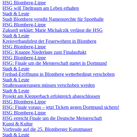
HSG Blomberg-Lippe
HSG will Titeltraum am Leben erhalten
Stadt & Leute
Stadt Blomberg vergibt Namensrechte für Sporthalle
HSG Blomberg-Lippe
Zukunft geklärt: Marie Michalczik verlässt die HSG
Stadt & Leute
Kreisverbandsfest der Feuerwehren in Blomberg
HSG Blomberg-Lippe
HSG: Knappe Niederlage zum Finalauftakt
HSG Blomberg-Lippe
HSG: Finale um die Meisterschaft startet in Dortmund
Stadt & Leute
Freibad-Eröffnung in Blomberg wetterbedingt verschoben
Stadt & Leute
Straßensanierungen müssen verschoben werden
Stadt & Leute
Projekt am Klepperbach erfolgreich abgeschlossen
HSG Blomberg-Lippe
HSG: Finale voraus – jetzt Tickets gegen Dortmund sichern!
HSG Blomberg-Lippe
HSG erreicht Finale um die Deutsche Meisterschaft
Kunst & Kultur
Vorfreude auf die 25. Blomberger Kunstmauer
Stadt & Leute