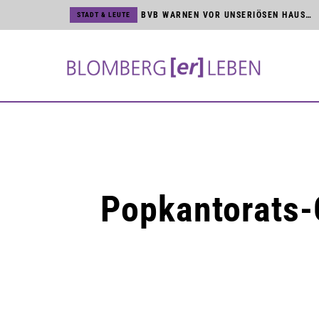
BVB WARNEN VOR UNSERIÖSEN HAUSTÜR-VERTRETERN
STADT & LEUTE
SCHREIBWERKSTATT FÜR JUNGE NACHWUCHSAUTOREN
STADT & LEUTE
JÖRG MENGEDOHT FEIERT DIENSTJUBILÄUM BEI DEN BVB
STADT & LEUTE
KUNST & KULTUR
BLOMBERGER SONGFESTIVAL MIT NAMHAFTEN KÜNSTLERN
HSG BLOMBERG-LIPPE
TICKETVERKAUF FÜR BUNDESLIGA UND CHAMPIONS LEAGUE STARTET
STADT & LEUTE
NEUES MAGAZIN »BLOMBERG[ER]LEBEN« IST DA
STADT & LEUTE
MARTINITURM UND NIEDERNTOR SIND ZUR KUNSTMAUER GEÖFFNET
STADT & LEUTE
Popkantorats-G
STROMNETZ IN DER BLOMBERGER INNENSTADT WIRD MODERNISIERT
HSG BLOMBERG-LIPPE
HSG VERPFLICHTET TSCHECHIN ELISKA DESORTOVA
STADT & LEUTE
ZWEITER BAUABSCHNITT AM SCHULHOF DER SEKUNDARSCHULE
KUNST & KULTUR