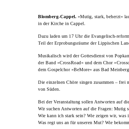
BLOMBERGER KUNSTMAUER FINDET ZUM BEREITS 25. MAL STATT
KUNST & KULTUR
Blomberg-Cappel.
»Mutig, stark, beherzt« l
AM VORABEND DER KUNSTMAUER: WEIN UND MUSIK AM MARTINITURM
in der Kirche in Cappel.
KUNST & KULTUR
HECKEN-FESTIVAL VERBINDET NATUR, LITERATUR UND BAROCKMUSIK
STADT & LEUTE
Dazu laden um 17 Uhr die Evangelisch-reform
Teil der Erprobungsräume der Lippischen Land
SPATENSTICH FÜR NEUBAU DER REMEI & BPB IM INDUSTRIEGEBIET
HSG BLOMBERG-LIPPE
Musikalisch wird der Gottesdienst von Popka
DREI HEIMSPIELE FÜR DIE HSG ZUM SAISONAUFTAKT
STADT & LEUTE
der Band »CrossRoad« und dem Chor »Cross
dem Gospelchor »BeMore« aus Bad Meinberg g
DORF-FLOHMARKT LÄDT ZUM STÖBERN UND ENTDECKEN EIN
STADT & LEUTE
OLDTIMER-TREFFEN FINDET ZUM BEREITS ZWÖLFTEN MAL STATT
STADT & LEUTE
Die einzelnen Chöre singen zusammen – frei
NEUE AUFKLEBER: DIE RICHTIGE ENTSORGUNG VON HUNDEKOT
STADT & LEUTE
von Süden.
EINGESCHRÄNKTES ANGEBOT AUF DEM WOCHENMARKT
STADT & LEUTE
Bei der Veranstaltung sollen Antworten auf d
JETZT FÜR DIE SOMMER-FERIENSPIELE ANMELDEN
STADT & LEUTE
Wir suchen Antworten auf die Fragen: Mutig s
Wie kann ich stark sein? Wie zeigen wir, was i
LIONS CLUB BLOMBERG UNTERSTÜTZT KINDERSCHUTZBUND
STADT & LEUTE
Was regt uns an für unseren Mut? Wie bekomme
DANIEL URSELMANN ÜBERNIMMT PRÄSIDENTSCHAFT IM LIONS CLUB
EVENTS