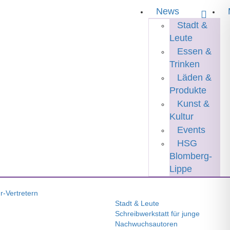
News
Stadt &
Leute
Essen &
Trinken
Läden &
Produkte
Kunst &
Kultur
Events
HSG
Blomberg-
Lippe
-Vertretern
Stadt & Leute
Schreibwerkstatt für junge
Nachwuchsautoren