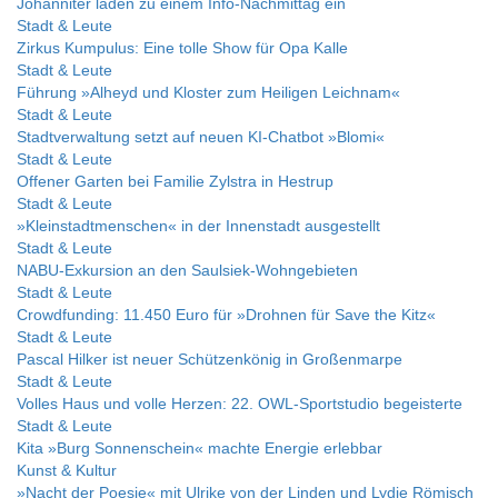
Johanniter laden zu einem Info-Nachmittag ein
Stadt & Leute
Zirkus Kumpulus: Eine tolle Show für Opa Kalle
Stadt & Leute
Führung »Alheyd und Kloster zum Heiligen Leichnam«
Stadt & Leute
Stadtverwaltung setzt auf neuen KI-Chatbot »Blomi«
Stadt & Leute
Offener Garten bei Familie Zylstra in Hestrup
Stadt & Leute
»Kleinstadtmenschen« in der Innenstadt ausgestellt
Stadt & Leute
NABU-Exkursion an den Saulsiek-Wohngebieten
Stadt & Leute
Crowdfunding: 11.450 Euro für »Drohnen für Save the Kitz«
Stadt & Leute
Pascal Hilker ist neuer Schützenkönig in Großenmarpe
Stadt & Leute
Volles Haus und volle Herzen: 22. OWL-Sportstudio begeisterte
Stadt & Leute
Kita »Burg Sonnenschein« machte Energie erlebbar
Kunst & Kultur
»Nacht der Poesie« mit Ulrike von der Linden und Lydie Römisch