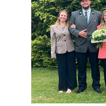
DREI KONZERTABENDE IM SCHWEIGEGARTEN
HSG BLOMBERG-LIPPE
NELKEN-CUP: HSG LÄDT ZUM VORBEREITUNGSTURNIER EIN
HSG BLOMBERG-LIPPE
HSG HAT DIE VORBEREITUNG AUF DIE NEUE SAISON AUFGENOMMEN
STADT & LEUTE
KANALSANIERUNG: BAHNHOFSTRASSE AB 6. JULI GESPERRT
STADT & LEUTE
THEMENFÜHRUNG DURCH DONOP, ALTENDONOP UND HOFDONOP
STADT & LEUTE
SELK LÄDT ZU WALDGOTTESDIENST UND MISSIONSFEST IN ISTRUP EIN
STADT & LEUTE
OPEN-AIR-KONZERT UND GUTE LAUNE UNTER FREIEM HIMMEL
STADT & LEUTE
NABU-VORTRAG BESCHÄFTIGT SICH MIT FEDERN
STADT & LEUTE
DEFEKTE ASPHALTSCHICHT – WINTERBERGSTRASSE GESPERRT
HSG BLOMBERG-LIPPE
ATTRAKTIVE GEGNER FÜR DIE HSG IN DER CHAMPIONS LEAGUE
STADT & LEUTE
KITA-JUBILÄUMSFEST WEGEN EXTREMER HITZE ABGESAGT
STADT & LEUTE