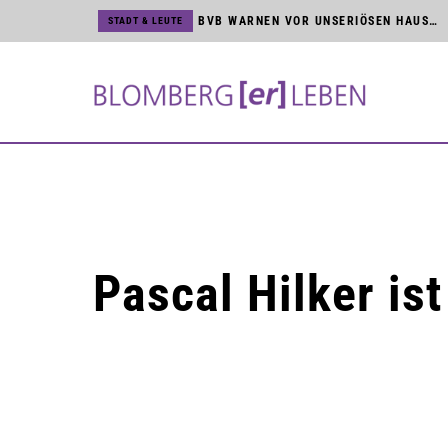
BVB WARNEN VOR UNSERIÖSEN HAUSTÜR-VERTRETERN
STADT & LEUTE
SCHREIBWERKSTATT FÜR JUNGE NACHWUCHSAUTOREN
STADT & LEUTE
JÖRG MENGEDOHT FEIERT DIENSTJUBILÄUM BEI DEN BVB
STADT & LEUTE
KUNST & KULTUR
BLOMBERGER SONGFESTIVAL MIT NAMHAFTEN KÜNSTLERN
HSG BLOMBERG-LIPPE
TICKETVERKAUF FÜR BUNDESLIGA UND CHAMPIONS LEAGUE STARTET
STADT & LEUTE
NEUES MAGAZIN »BLOMBERG[ER]LEBEN« IST DA
STADT & LEUTE
MARTINITURM UND NIEDERNTOR SIND ZUR KUNSTMAUER GEÖFFNET
STADT & LEUTE
Pascal Hilker i
STROMNETZ IN DER BLOMBERGER INNENSTADT WIRD MODERNISIERT
HSG BLOMBERG-LIPPE
HSG VERPFLICHTET TSCHECHIN ELISKA DESORTOVA
STADT & LEUTE
ZWEITER BAUABSCHNITT AM SCHULHOF DER SEKUNDARSCHULE
KUNST & KULTUR