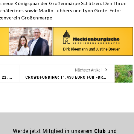
das neue Königspaar der Großenmärpe Schützen. Den Thron
chäfertons sowie Marlin Lubbers und Lynn Grote. Foto:
zenverein Großenmarpe
Nächster Artikel
VOLLES HAUS UND VOLLE HERZEN: 22. OWL-SPORTSTUDIO BEGEISTERTE
CROWDFUNDING: 11.450 EURO FÜR »DROHNEN FÜR SAVE THE KITZ«
Werde jetzt Mitglied in unserem
Club
und